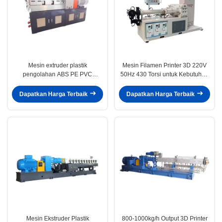
Mesin extruder plastik
Mesin Filamen Printer 3D 220V
pengolahan ABS PE PVC
50Hz 430 Torsi untuk Kebutuhan
dengan torsi 430 dan bagian
Pelanggan
listrik Siemens
Dapatkan Harga Terbaik
Dapatkan Harga Terbaik
Mesin Ekstruder Plastik
800-1000kg/h Output 3D Printer