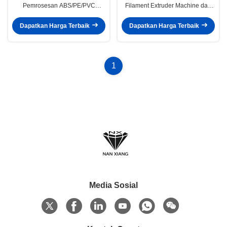
Pemrosesan ABS/PE/PVC
Filament Extruder Machine dan
dengan Komponen Listrik
430 Torque untuk Produksi
Siemens dan Inverter ABB
Berskala Besar
Dapatkan Harga Terbaik
Dapatkan Harga Terbaik
1
Media Sosial