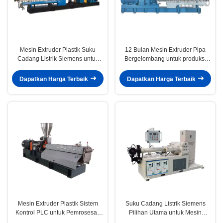
Mesin Extruder Plastik Suku
12 Bulan Mesin Extruder Pipa
Cadang Listrik Siemens untuk
Bergelombang untuk produksi
Output Tegangan 220V 50hz 800-
jangka panjang Dimensi 7*4*5m
1000kg/jam
Dapatkan Harga Terbaik
Dapatkan Harga Terbaik
Mesin Extruder Plastik Sistem
Suku Cadang Listrik Siemens
Kontrol PLC untuk Pemrosesan
Pilihan Utama untuk Mesin
ABS dan PE Dimensi 7*4*5m
Ekstrusi Film Cast dalam