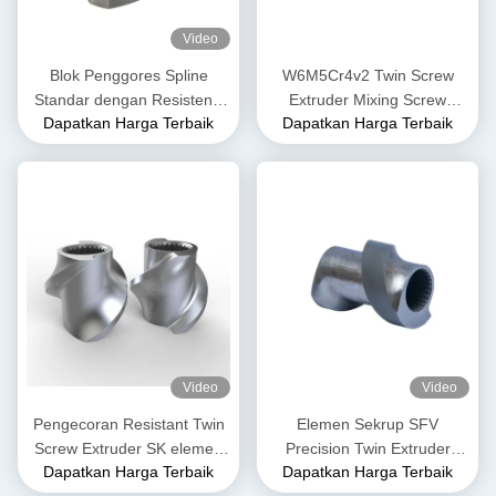
Video
Blok Penggores Spline
W6M5Cr4v2 Twin Screw
Standar dengan Resistensi
Extruder Mixing Screw
Dapatkan Harga Terbaik
Dapatkan Harga Terbaik
Pakai Tinggi untuk Ekstruder
Element untuk Pabrik
Sekrup Kembar
Makanan
Video
Video
Pengecoran Resistant Twin
Elemen Sekrup SFV
Screw Extruder SK elemen
Precision Twin Extruder
Dapatkan Harga Terbaik
Dapatkan Harga Terbaik
sekrup untuk industri plastik
Elemen Sekrup Untuk