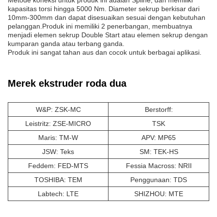
Metode koneksi untuk produk ini adalah Spline, dan memiliki
kapasitas torsi hingga 5000 Nm. Diameter sekrup berkisar dari
10mm-300mm dan dapat disesuaikan sesuai dengan kebutuhan
pelanggan.Produk ini memiliki 2 penerbangan, membuatnya
menjadi elemen sekrup Double Start atau elemen sekrup dengan
kumparan ganda atau terbang ganda.
Produk ini sangat tahan aus dan cocok untuk berbagai aplikasi.
Merek ekstruder roda dua
W&P: ZSK-MC
Berstorff:
Leistritz: ZSE-MICRO
TSK
Maris: TM-W
APV: MP65
JSW: Teks
SM: TEK-HS
Feddem: FED-MTS
Fessia Macross: NRII
TOSHIBA: TEM
Penggunaan: TDS
Labtech: LTE
SHIZHOU: MTE