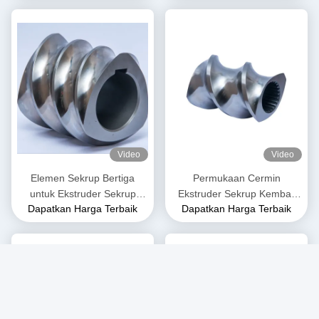
Extruder Plastik
Video
Video
Elemen Sekrup Bertiga
Permukaan Cermin
untuk Ekstruder Sekrup
Ekstruder Sekrup Kembar
Dapatkan Harga Terbaik
Dapatkan Harga Terbaik
Kembar
Elemen Sekrup Conveyor
Double Flighted
Hardenability Tinggi