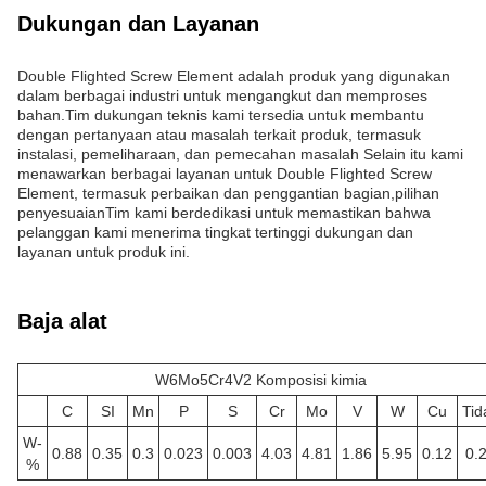
Dukungan dan Layanan
Double Flighted Screw Element adalah produk yang digunakan
dalam berbagai industri untuk mengangkut dan memproses
bahan.Tim dukungan teknis kami tersedia untuk membantu
dengan pertanyaan atau masalah terkait produk, termasuk
instalasi, pemeliharaan, dan pemecahan masalah Selain itu kami
menawarkan berbagai layanan untuk Double Flighted Screw
Element, termasuk perbaikan dan penggantian bagian,pilihan
penyesuaianTim kami berdedikasi untuk memastikan bahwa
pelanggan kami menerima tingkat tertinggi dukungan dan
layanan untuk produk ini.
Baja alat
W6Mo5Cr4V2 Komposisi kimia
C
SI
Mn
P
S
Cr
Mo
V
W
Cu
Tid
W-
0.88
0.35
0.3
0.023
0.003
4.03
4.81
1.86
5.95
0.12
0.
%