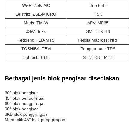
W&P: ZSK-MC
Berstorff:
Leistritz: ZSE-MICRO
TSK
Maris: TM-W
APV: MP65
JSW: Teks
SM: TEK-HS
Feddem: FED-MTS
Fessia Macross: NRII
TOSHIBA: TEM
Penggunaan: TDS
Labtech: LTE
SHIZHOU: MTE
Berbagai jenis blok pengisar disediakan
30° blok pengisar
45° blok penggilingan
60° blok penggilingan
90° blok pengisar
3KB blok penggilingan
Membalik 45° blok penggilingan