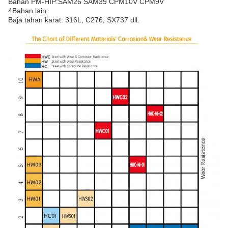
Bahan PM-HIP:SAM26 SAM39 CPM10V CPM9V
4Bahan lain:
Baja tahan karat: 316L, C276, SX737 dll.