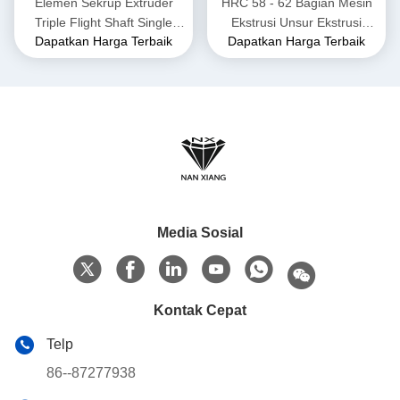
Elemen Sekrup Extruder
HRC 58 - 62 Bagian Mesin
Triple Flight Shaft Single
Ekstrusi Unsur Ekstrusi
Dapatkan Harga Terbaik
Dapatkan Harga Terbaik
Spline untuk Komposisi
Sekrup Kembar Untuk Suhu
Karet Plastik
Tinggi
Media Sosial
Kontak Cepat
Telp
86--87277938