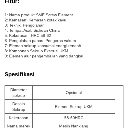
Fitur:
1: Nama produk: SME Screw Element
2: Kemasan: Kemasan kotak kayu
3: Teknik: Pengolahan
4: Tempat Asal: Sichuan China
5: Kekerasan: HRC 58-62
6: Pengolahan panas: Pengeras vakum
7: Elemen sekrup konsumsi energi rendah
8: Komponen Sekrup Ekstrusi UKM
9: Elemen alur pengembalian yang dangkal
Spesifikasi
Diameter
Opsional
sekrup
Desain
Elemen Sekrup UKM
Sekrup
Kekerasan
58-60HRC
Nama merek
Mesin Nanxiang