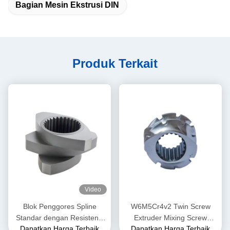
Bagian Mesin Ekstrusi DIN
Produk Terkait
Video
Blok Penggores Spline
W6M5Cr4v2 Twin Screw
Standar dengan Resistensi
Extruder Mixing Screw
Dapatkan Harga Terbaik
Dapatkan Harga Terbaik
Pakai Tinggi untuk Ekstruder
Element untuk Pabrik