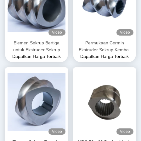
Video
Video
Elemen Sekrup Bertiga
Permukaan Cermin
untuk Ekstruder Sekrup
Ekstruder Sekrup Kembar
Dapatkan Harga Terbaik
Dapatkan Harga Terbaik
Kembar
Elemen Sekrup Conveyor
Double Flighted
Hardenability Tinggi
Video
Video