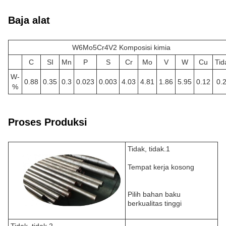
Baja alat
W6Mo5Cr4V2 Komposisi kimia
C
SI
Mn
P
S
Cr
Mo
V
W
Cu
Tid
W-
0.88
0.35
0.3
0.023
0.003
4.03
4.81
1.86
5.95
0.12
0.
%
Proses Produksi
Tidak, tidak.1
Tempat kerja kosong
Pilih bahan baku
berkualitas tinggi