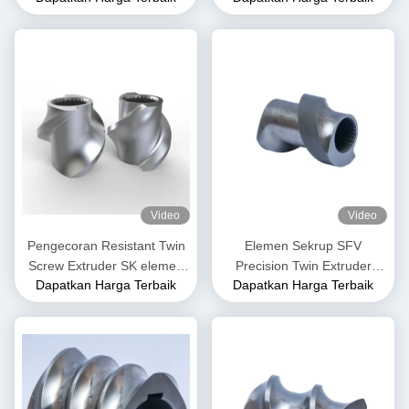
Sekrup Kembar
Makanan
Video
Video
Pengecoran Resistant Twin
Elemen Sekrup SFV
Screw Extruder SK elemen
Precision Twin Extruder
Dapatkan Harga Terbaik
Dapatkan Harga Terbaik
sekrup untuk industri plastik
Elemen Sekrup Untuk
Extruder Plastik