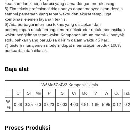
keausan dan kinerja korosi yang sama dengan merek asing.
5) Tim teknis profesional tidak hanya dapat menyediakan desain
sampel pemetaan yang tepat waktu dan akurat tetapi juga
kombinasi elemen layanan teknis.
6) Ada berbagai informasi teknis yang disiapkan dan
perlengkapan untuk berbagai merek ekstruder untuk memastikan
waktu pengiriman tepat waktu.Komponen umum memiliki banyak
stok, bahkan yang baru,Bisa dikirim dalam waktu 45 hari..
7) Sistem manajemen modern dapat memastikan produk 100%
berkualitas dan dilacak.
Baja alat
W6Mo5Cr4V2 Komposisi kimia
C
SI
Mn
P
S
Cr
Mo
V
W
Cu
Tid
W-
0.88
0.35
0.3
0.023
0.003
4.03
4.81
1.86
5.95
0.12
0.
%
Proses Produksi