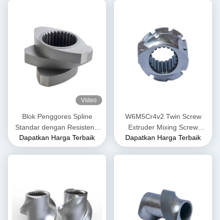
Video
Blok Penggores Spline
W6M5Cr4v2 Twin Screw
Standar dengan Resistensi
Extruder Mixing Screw
Dapatkan Harga Terbaik
Dapatkan Harga Terbaik
Pakai Tinggi untuk Ekstruder
Element untuk Pabrik
Sekrup Kembar
Makanan