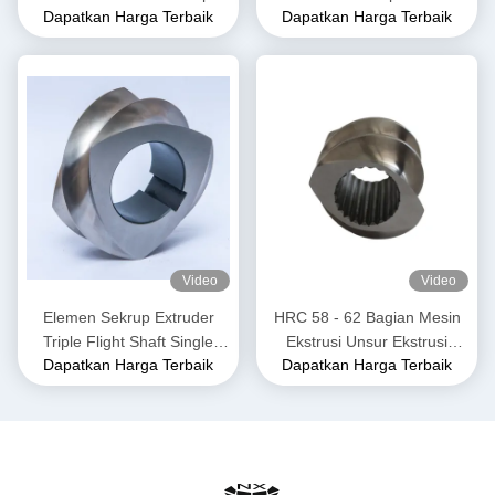
Dapatkan Harga Terbaik
Dapatkan Harga Terbaik
Kembar
Elemen Sekrup Conveyor
Double Flighted
Hardenability Tinggi
Video
Video
Elemen Sekrup Extruder
HRC 58 - 62 Bagian Mesin
Triple Flight Shaft Single
Ekstrusi Unsur Ekstrusi
Dapatkan Harga Terbaik
Dapatkan Harga Terbaik
Spline untuk Komposisi
Sekrup Kembar Untuk Suhu
Karet Plastik
Tinggi