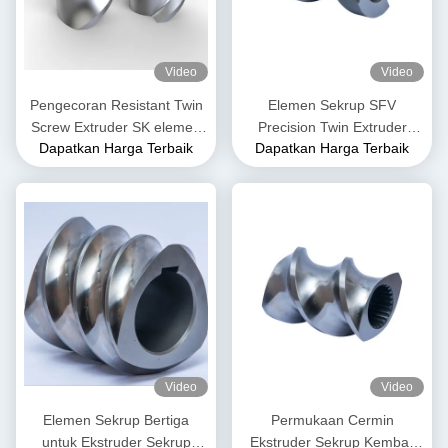
Video
Video
Pengecoran Resistant Twin
Elemen Sekrup SFV
Screw Extruder SK elemen
Precision Twin Extruder
Dapatkan Harga Terbaik
Dapatkan Harga Terbaik
sekrup untuk industri plastik
Elemen Sekrup Untuk
Extruder Plastik
Video
Video
Elemen Sekrup Bertiga
Permukaan Cermin
untuk Ekstruder Sekrup
Ekstruder Sekrup Kembar