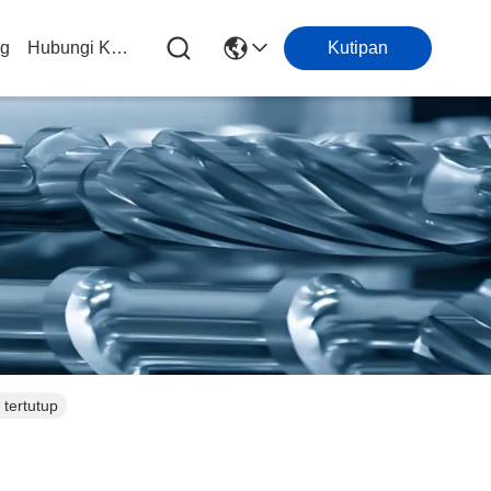
og
Hubungi Kami
Kutipan
tertutup