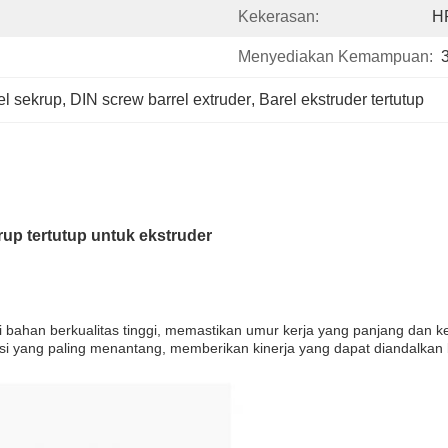
Kekerasan:
H
Menyediakan Kemampuan:
el sekrup
, 
DIN screw barrel extruder
, 
Barel ekstruder tertutup
rup tertutup untuk ekstruder
dari bahan berkualitas tinggi, memastikan umur kerja yang panjang da
i yang paling menantang, memberikan kinerja yang dapat diandalkan b