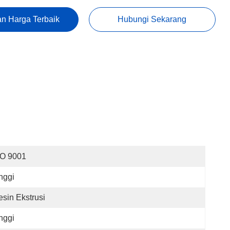
n Harga Terbaik
Hubungi Sekarang
SO 9001
nggi
sin Ekstrusi
nggi