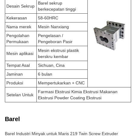
Barel sekrup
Desain Sekrup
berkecepatan tinggi
Kekerasan
58-60HRC
Nama merek
Mesin Nanxiang
Pengolahan
Pengelasan /
Permukaan
Pengeboran Pasir
Mesin ekstrusi plastik
Mesin aplikasi
berskru kembar
Tempat Asal
Sichuan, Cina
Jaminan
6 bulan
Produksi
Mempertukarkan + CNC
Farmasi Ekstrusi Kimia Ekstrusi Makanan
Setelan Untuk
Ekstrusi Powder Coating Ekstrusi
Barel
Barel Industri Minyak untuk Maris 219 Twin Screw Extruder