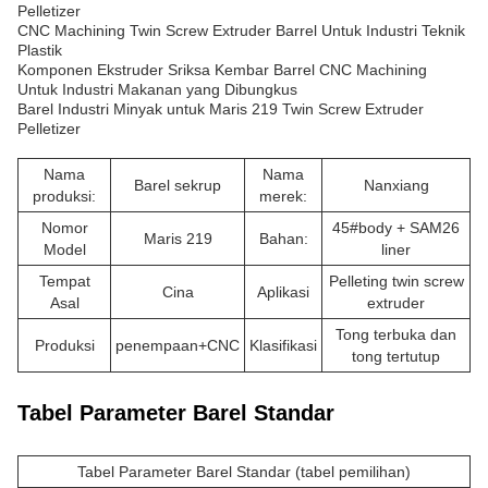
Pelletizer
CNC Machining Twin Screw Extruder Barrel Untuk Industri Teknik
Plastik
Komponen Ekstruder Sriksa Kembar Barrel CNC Machining
Untuk Industri Makanan yang Dibungkus
Barel Industri Minyak untuk Maris 219 Twin Screw Extruder
Pelletizer
Nama
Nama
Barel sekrup
Nanxiang
produksi:
merek:
Nomor
45#body + SAM26
Maris 219
Bahan:
Model
liner
Tempat
Pelleting twin screw
Cina
Aplikasi
Asal
extruder
Tong terbuka dan
Produksi
penempaan+CNC
Klasifikasi
tong tertutup
Tabel Parameter Barel Standar
Tabel Parameter Barel Standar (tabel pemilihan)