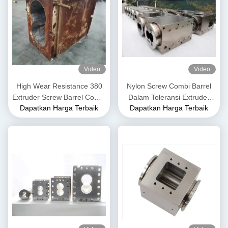
Video
Video
High Wear Resistance 380
Nylon Screw Combi Barrel
Extruder Screw Barrel Combi
Dalam Toleransi Extruder
Dapatkan Harga Terbaik
Dapatkan Harga Terbaik
Barrel Untuk Petrokimia
0.02mm Untuk Mesin
Ekstrusi Plastik