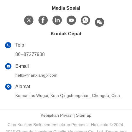
Media Sosial
Kontak Cepat
Telp
86--87277938
E-mail
hello@nanxiangjx.com
Alamat
Komunitas Wugui, Kota Qingchengshan, Chengdu, Cina.
Kebijakan Privasi
|
Sitemap
Cina Kualitas Baik elemen sekrup Pemasok. Hak cipta © 2024-
2026 Chengdu Nanxiang Qiaolin Machinery Co., Ltd. Semua hak