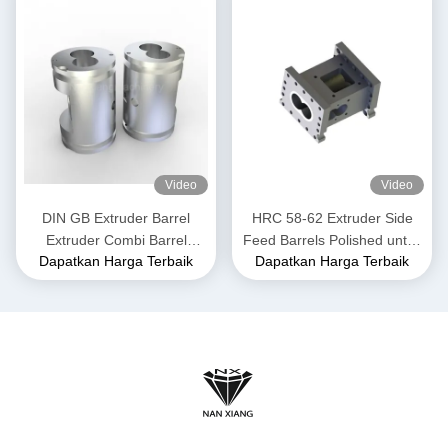
Video
Video
DIN GB Extruder Barrel
HRC 58-62 Extruder Side
Extruder Combi Barrel
Feed Barrels Polished untuk
Dapatkan Harga Terbaik
Dapatkan Harga Terbaik
Extrusion Untuk Twin Screw
Industri Pangan dan Pangan
Extrusion