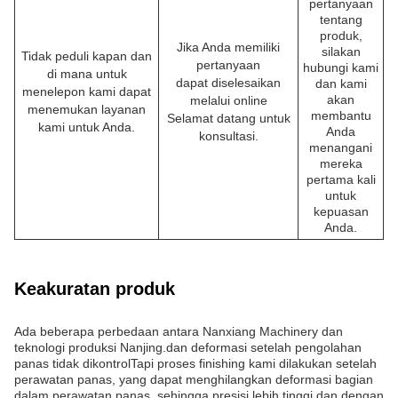
pertanyaan
tentang
produk,
Jika Anda memiliki
silakan
Tidak peduli kapan dan
pertanyaan
hubungi kami
di mana untuk
dapat diselesaikan
dan kami
menelepon kami dapat
akan
melalui online
menemukan layanan
membantu
Selamat datang untuk
kami untuk Anda.
Anda
konsultasi.
menangani
mereka
pertama kali
untuk
kepuasan
Anda.
Keakuratan produk
Ada beberapa perbedaan antara Nanxiang Machinery dan
teknologi produksi Nanjing.dan deformasi setelah pengolahan
panas tidak dikontrolTapi proses finishing kami dilakukan setelah
perawatan panas, yang dapat menghilangkan deformasi bagian
dalam perawatan panas, sehingga presisi lebih tinggi,dan dengan