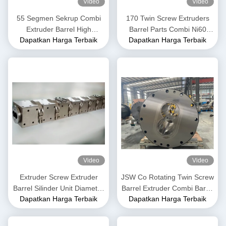
Video
Video
55 Segmen Sekrup Combi
170 Twin Screw Extruders
Extruder Barrel High
Barrel Parts Combi Ni60
Dapatkan Harga Terbaik
Dapatkan Harga Terbaik
Abrasive Resistance Stabil
Nickel Base Alloy Kekuatan
Untuk Industri Pangan
Tinggi
Video
Video
Extruder Screw Extruder
JSW Co Rotating Twin Screw
Barrel Silinder Unit Diameter
Barrel Extruder Combi Barrel
Dapatkan Harga Terbaik
Dapatkan Harga Terbaik
50mm hingga 300mm
Screw Segments Untuk
Panjang 3500mm
Produk PPE