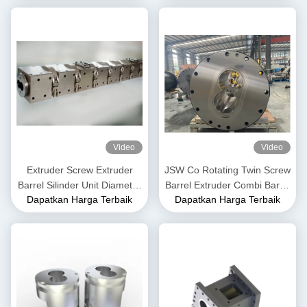
Video
Video
Extruder Screw Extruder
JSW Co Rotating Twin Screw
Barrel Silinder Unit Diameter
Barrel Extruder Combi Barrel
Dapatkan Harga Terbaik
Dapatkan Harga Terbaik
50mm hingga 300mm
Screw Segments Untuk
Panjang 3500mm
Produk PPE