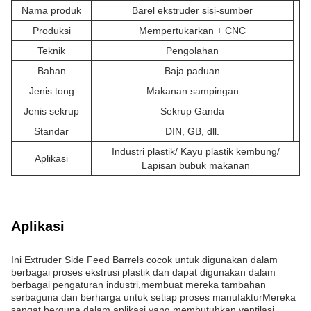
Nama produk
Barel ekstruder sisi-sumber
Produksi
Mempertukarkan + CNC
Teknik
Pengolahan
Bahan
Baja paduan
Jenis tong
Makanan sampingan
Jenis sekrup
Sekrup Ganda
Standar
DIN, GB, dll.
Industri plastik/ Kayu plastik kembung/
Aplikasi
Lapisan bubuk makanan
Aplikasi
Ini Extruder Side Feed Barrels cocok untuk digunakan dalam
berbagai proses ekstrusi plastik dan dapat digunakan dalam
berbagai pengaturan industri,membuat mereka tambahan
serbaguna dan berharga untuk setiap proses manufakturMereka
sangat berguna dalam aplikasi yang membutuhkan ventilasi,