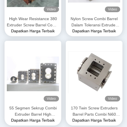
Video
Video
High Wear Resistance 380
Nylon Screw Combi Barrel
Extruder Screw Barrel Combi
Dalam Toleransi Extruder
Dapatkan Harga Terbaik
Dapatkan Harga Terbaik
Barrel Untuk Petrokimia
0.02mm Untuk Mesin
Ekstrusi Plastik
Video
Video
55 Segmen Sekrup Combi
170 Twin Screw Extruders
Extruder Barrel High
Barrel Parts Combi Ni60
Dapatkan Harga Terbaik
Dapatkan Harga Terbaik
Abrasive Resistance Stabil
Nickel Base Alloy Kekuatan
Untuk Industri Pangan
Tinggi