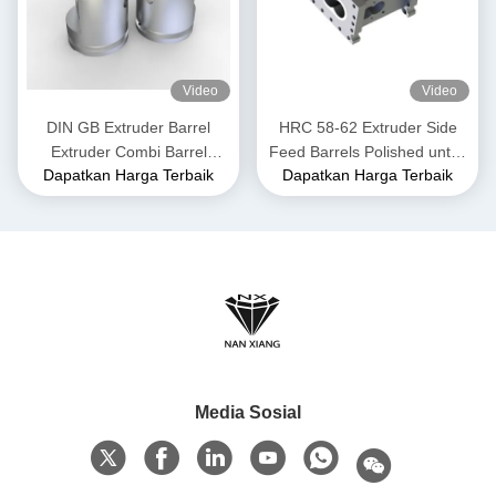
Video
Video
DIN GB Extruder Barrel
HRC 58-62 Extruder Side
Extruder Combi Barrel
Feed Barrels Polished untuk
Dapatkan Harga Terbaik
Dapatkan Harga Terbaik
Extrusion Untuk Twin Screw
Industri Pangan dan Pangan
Extrusion
Media Sosial