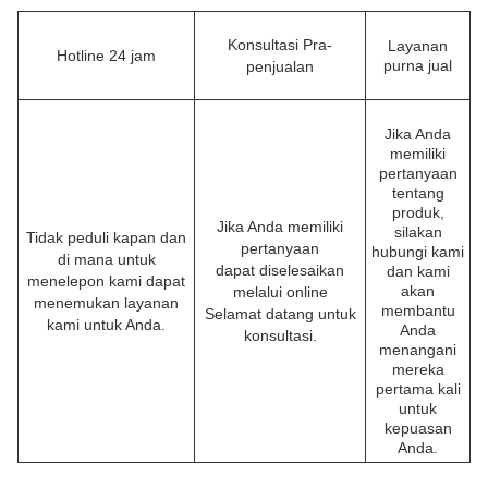
Konsultasi Pra-
Layanan
Hotline 24 jam
purna jual
penjualan
Jika Anda
memiliki
pertanyaan
tentang
produk,
Jika Anda memiliki
silakan
Tidak peduli kapan dan
pertanyaan
hubungi kami
di mana untuk
dapat diselesaikan
dan kami
menelepon kami dapat
akan
melalui online
menemukan layanan
membantu
Selamat datang untuk
kami untuk Anda.
Anda
konsultasi.
menangani
mereka
pertama kali
untuk
kepuasan
Anda.