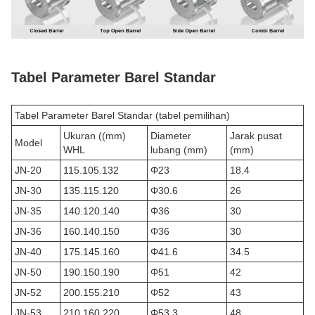
Tabel Parameter Barel Standar
Tabel Parameter Barel Standar (tabel pemilihan)
Ukuran ((mm)
Diameter
Jarak pusat
Model
WHL
lubang (mm)
(mm)
JN-20
115.105.132
Φ23
18.4
JN-30
135.115.120
Φ30.6
26
JN-35
140.120.140
Φ36
30
JN-36
160.140.150
Φ36
30
JN-40
175.145.160
Φ41.6
34.5
JN-50
190.150.190
Φ51
42
JN-52
200.155.210
Φ52
43
JN-53
210.160.220
Φ53.3
48