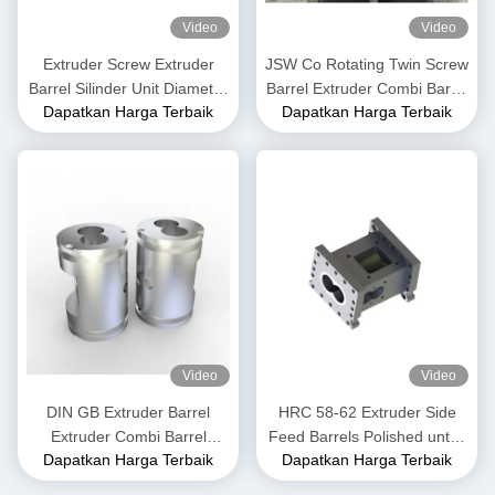
Video
Video
Extruder Screw Extruder
JSW Co Rotating Twin Screw
Barrel Silinder Unit Diameter
Barrel Extruder Combi Barrel
Dapatkan Harga Terbaik
Dapatkan Harga Terbaik
50mm hingga 300mm
Screw Segments Untuk
Panjang 3500mm
Produk PPE
Video
Video
DIN GB Extruder Barrel
HRC 58-62 Extruder Side
Extruder Combi Barrel
Feed Barrels Polished untuk
Dapatkan Harga Terbaik
Dapatkan Harga Terbaik
Extrusion Untuk Twin Screw
Industri Pangan dan Pangan
Extrusion