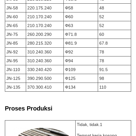
JN-58
220.175.240
Φ58
48
JN-60
210.170.240
Φ60
52
JN-65
210.170.240
Φ63
52
JN-75
260.200.290
Φ71.8
60
JN-85
280.215.320
Φ81.9
67.8
JN-92
310.240.360
Φ92
78
JN-95
310.240.360
Φ94
78
JN-110
330.240.420
Φ109
91.5
JN-125
390.290.500
Φ125
98
JN-135
370.300.410
Φ134
110
Proses Produksi
Tidak, tidak.1
Tempat kerja kosong