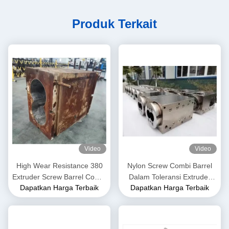
Produk Terkait
Video
Video
High Wear Resistance 380
Nylon Screw Combi Barrel
Extruder Screw Barrel Combi
Dalam Toleransi Extruder
Dapatkan Harga Terbaik
Dapatkan Harga Terbaik
Barrel Untuk Petrokimia
0.02mm Untuk Mesin
Ekstrusi Plastik