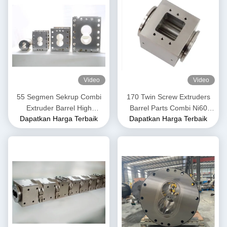
Video
Video
55 Segmen Sekrup Combi
170 Twin Screw Extruders
Extruder Barrel High
Barrel Parts Combi Ni60
Dapatkan Harga Terbaik
Dapatkan Harga Terbaik
Abrasive Resistance Stabil
Nickel Base Alloy Kekuatan
Untuk Industri Pangan
Tinggi