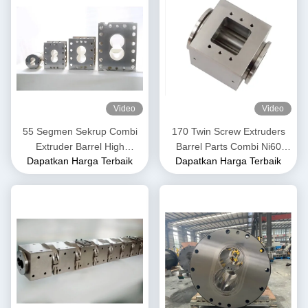
Video
Video
55 Segmen Sekrup Combi
170 Twin Screw Extruders
Extruder Barrel High
Barrel Parts Combi Ni60
Dapatkan Harga Terbaik
Dapatkan Harga Terbaik
Abrasive Resistance Stabil
Nickel Base Alloy Kekuatan
Untuk Industri Pangan
Tinggi