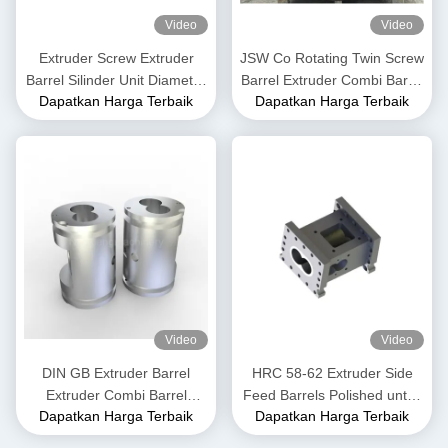
Video
Video
Extruder Screw Extruder
JSW Co Rotating Twin Screw
Barrel Silinder Unit Diameter
Barrel Extruder Combi Barrel
Dapatkan Harga Terbaik
Dapatkan Harga Terbaik
50mm hingga 300mm
Screw Segments Untuk
Panjang 3500mm
Produk PPE
Video
Video
DIN GB Extruder Barrel
HRC 58-62 Extruder Side
Extruder Combi Barrel
Feed Barrels Polished untuk
Dapatkan Harga Terbaik
Dapatkan Harga Terbaik
Extrusion Untuk Twin Screw
Industri Pangan dan Pangan
Extrusion