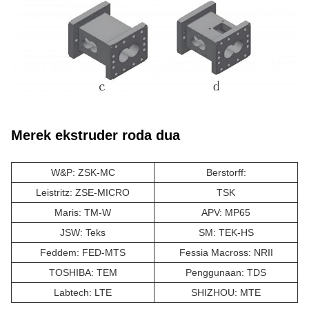
Merek ekstruder roda dua
W&P: ZSK-MC
Berstorff:
Leistritz: ZSE-MICRO
TSK
Maris: TM-W
APV: MP65
JSW: Teks
SM: TEK-HS
Feddem: FED-MTS
Fessia Macross: NRII
TOSHIBA: TEM
Penggunaan: TDS
Labtech: LTE
SHIZHOU: MTE