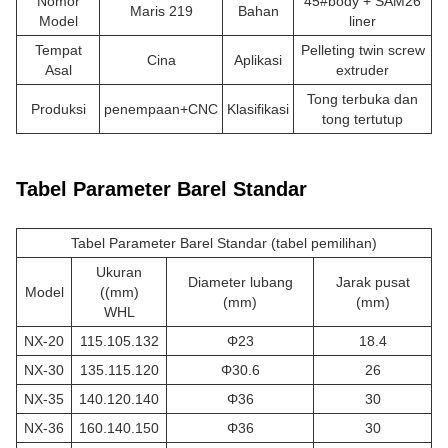
Nomor
45#body + SAM26
Maris 219
Bahan
Model
liner
Tempat
Pelleting twin screw
Cina
Aplikasi
Asal
extruder
Tong terbuka dan
Produksi
penempaan+CNC
Klasifikasi
tong tertutup
Tabel Parameter Barel Standar
Tabel Parameter Barel Standar (tabel pemilihan)
Ukuran
Diameter lubang
Jarak pusat
Model
((mm)
(mm)
(mm)
WHL
NX-20
115.105.132
Φ23
18.4
NX-30
135.115.120
Φ30.6
26
NX-35
140.120.140
Φ36
30
NX-36
160.140.150
Φ36
30