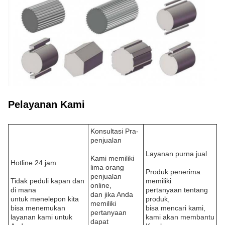
Pelayanan Kami
Konsultasi Pra-
penjualan
Layanan purna jual
Kami memiliki
Hotline 24 jam
lima orang
Produk penerima
penjualan
Tidak peduli kapan dan
memiliki
online,
di mana
pertanyaan tentang
dan jika Anda
untuk menelepon kita
produk,
memiliki
bisa menemukan
bisa mencari kami,
pertanyaan
layanan kami untuk
kami akan membantu
dapat