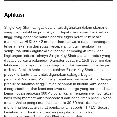
Aplikasi
Single Key Shaft sangat ideal untuk digunakan dalam skenario
yang membutuhkan produk yang dapat diandalkan, berkualitas
tinggi yang dapat menahan operasi tugas berat.Kekerasan
materialnya HRC 38-42 memastikan bahwa ia dapat menangani
tekanan ekstrem dan rotasi kecepatan tinggi, membuatnya
sempurna untuk digunakan di pabrik, pembangkit listrik, dan
lingkungan industri lainnya.Single Key Shaft adalah produk yang
dapat dipercaya pelangganDiameter pusatnya 15,6-350 mm dan
lebih membuatnya cukup serbaguna untuk memenuhi berbagai
aplikasi. Apakah Anda membutuhkan Single Key Shaft untuk
proyek tertentu atau untuk digunakan sebagai bagian
pengganti,Nanxiang Machinery dapat menyediakan Anda dengan
produk berkualitas tinggiJumlah pesanan minimum kami dapat
dinegosiasikan, dan kami menawarkan harga yang kompetitif dan
kemampuan pasokan 300M / bulan.kami menggunakan bungkus
kayu yang memastikan transportasi dan pengiriman produk yang
aman. Waktu pengiriman kami antara 30-60 hari, dan kami
menerima berbagai syarat pembayaran seperti TT / LC. Secara
keseluruhan, jika Anda mencari yang dapat diandalkan,
berkualitas tinggi Single Key Shaft yang mudah