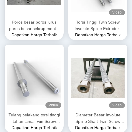
Video
Poros besar poros lurus
Torsi Tinggi Twin Screw
poros besar sekrup mental
Involute Spline Extruders
Dapatkan Harga Terbaik
Dapatkan Harga Terbaik
poros bagian ekstruder
Screw Shafts Model 125
poros sekrup untuk pabrik
Untuk Tujuan Petrokimia
PE PP
Video
Video
Tulang belakang torsi tinggi
Diameter Besar Involute
tahan lama Twin Screw
Spline Shaft Twin Screw
Dapatkan Harga Terbaik
Dapatkan Harga Terbaik
Extruder Shaft Involute
Extruder Shaft Untuk