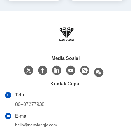
Spline Compounding
Petrokimia
Media Sosial
Kontak Cepat
Telp
86--87277938
E-mail
hello@nanxiangjx.com