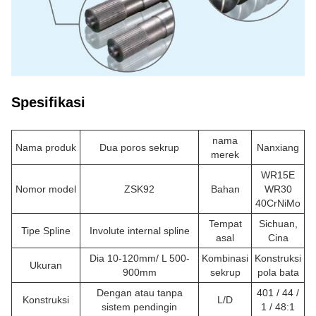
Spesifikasi
nama
Nama produk
Dua poros sekrup
Nanxiang
merek
WR15E
Nomor model
ZSK92
Bahan
WR30
40CrNiMo
Tempat
Sichuan,
Tipe Spline
Involute internal spline
asal
Cina
Dia 10-120mm/ L 500-
Kombinasi
Konstruksi
Ukuran
900mm
sekrup
pola bata
Dengan atau tanpa
401 / 44 /
Konstruksi
L/D
sistem pendingin
1 / 48:1