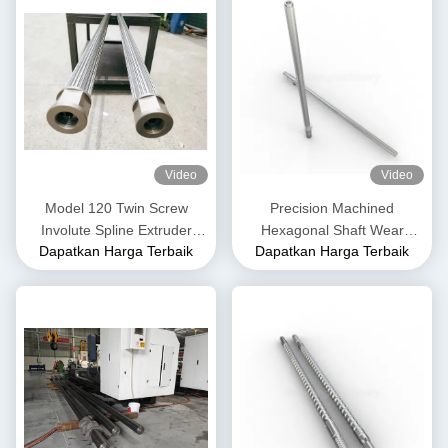
Video
Video
Model 120 Twin Screw
Precision Machined
Involute Spline Extruder
Hexagonal Shaft Wear
Dapatkan Harga Terbaik
Dapatkan Harga Terbaik
Shafts untuk penggunaan
Resistant Hexagonal Shaft
makanan hewan peliharaan