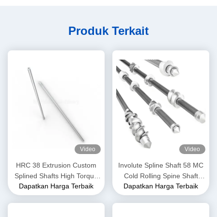
Produk Terkait
Video
Video
HRC 38 Extrusion Custom
Involute Spline Shaft 58 MC
Splined Shafts High Torque
Cold Rolling Spine Shaft
Dapatkan Harga Terbaik
Dapatkan Harga Terbaik
Involute Spline Untuk Pabrik
Spare Parts Untuk Twin
Makanan
Screw Extruder