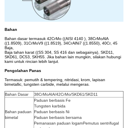
Bahan
Bahan dasar termasuk 42CrMo ((AISI 4140 ), 38CrMoAlA
((1.8509), 31CrMoV9 ((1.8519), 34CrAlNi7 ((1.8550), 40Cr, 45
Baja,
Baja tahan karat ((SS 304, SS 416 dan sebagainya), SKD11,
SKD61, DC53, SKH55. Jika bahan lain mungkin, silakan hubungi
kami untuk rincian lebih lanjut.
Pengolahan Panas
Termasuk: pemutih & tempering, nitridasi, krom, lapisan
bimetallic, tungsten carbide, melalui mengeras.
Bahan Dasar
38CrMoAIA/42CrMo/SKD61/SKD11
Paduan berbasis Fe
Tungsten karbida
Bahan paduan
Paduan berbasis Ni
bimetal
Paduan berbasis bersama
Pemanasan paduan logamPemutus sentrifugal