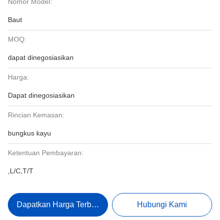
Nomor Model:
Baut
MOQ:
dapat dinegosiasikan
Harga:
Dapat dinegosiasikan
Rincian Kemasan:
bungkus kayu
Ketentuan Pembayaran:
,L/C,T/T
Dapatkan Harga Terbaik
Hubungi Kami