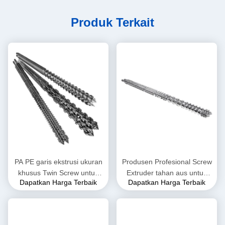
Produk Terkait
PA PE garis ekstrusi ukuran
Produsen Profesional Screw
khusus Twin Screw untuk
Extruder tahan aus untuk
Dapatkan Harga Terbaik
Dapatkan Harga Terbaik
Plasticizing Effect yang baik
pipa PP PE PPR
paralel