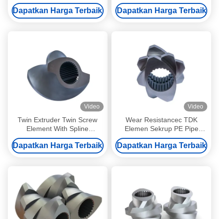
Pitch 2 Inch Hex Head Untuk
ekstruder sekrup kembar
Dapatkan Harga Terbaik
Dapatkan Harga Terbaik
Produksi Kimia
Pengolahan plastik
Video
Video
Twin Extruder Twin Screw
Wear Resistancec TDK
Element With Spline
Elemen Sekrup PE Pipe
Connection Wear Resistance
Extruder Parallel Bagian
Dapatkan Harga Terbaik
Dapatkan Harga Terbaik
GB Sertifikasi
Pelletizer Extruder