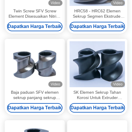
Video
Video
Twin Screw SFV Screw
HRC58 - HRC62 Elemen
Element Disesuaikan Nitride
Sekrup Segmen Ekstruder
Coating Extruder Elements
Elemen Sekrup Covey yang
Dapatkan Harga Terbaik
Dapatkan Harga Terbaik
Untuk Kosmetik
tahan terhadap keausan
Untuk Makanan yang
Dibungkus
Video
Video
Baja paduan SFV elemen
SK Elemen Sekrup Tahan
sekrup panjang sekrup
Korosi Untuk Extruder
disesuaikan pitch untuk
Industri Pangan
Dapatkan Harga Terbaik
Dapatkan Harga Terbaik
farmasi