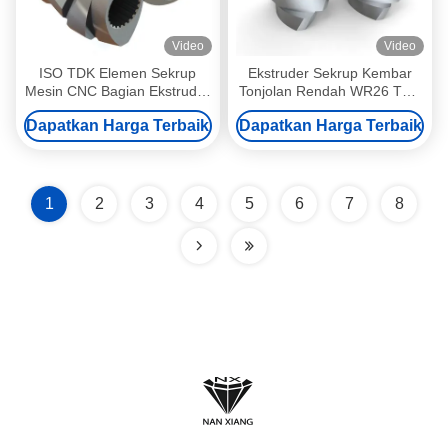
Video
Video
ISO TDK Elemen Sekrup
Ekstruder Sekrup Kembar
Mesin CNC Bagian Ekstruder
Tonjolan Rendah WR26 TDK
Sekrup Kembar Komponen
Elemen Sekrup Untuk
Dapatkan Harga Terbaik
Dapatkan Harga Terbaik
Mengurangi Konsumsi Energi
1
2
3
4
5
6
7
8