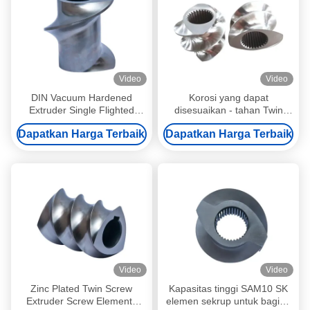
Video
Video
DIN Vacuum Hardened
Korosi yang dapat
Extruder Single Flighted
disesuaikan - tahan Twin
Screw Elements Mengirim
Screw Extruder Element
Dapatkan Harga Terbaik
Dapatkan Harga Terbaik
elemen sekrup
Screw Element Untuk
Pengolahan Karet
Video
Video
Zinc Plated Twin Screw
Kapasitas tinggi SAM10 SK
Extruder Screw Elements
elemen sekrup untuk bagian