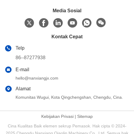
Media Sosial
Kontak Cepat
Telp
86--87277938
E-mail
hello@nanxiangjx.com
Alamat
Komunitas Wugui, Kota Qingchengshan, Chengdu, Cina.
Kebijakan Privasi
|
Sitemap
Cina Kualitas Baik elemen sekrup Pemasok. Hak cipta © 2024-
2025 Chengdu Nanxiang Qiaolin Machinery Co., Ltd. Semua hak