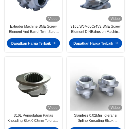
Video
Video
Extruder Machine SME Screw
316L W6Mo5Cr4V2 SME Screw
Element And Barrel Twin Screw
Element DINExtrusion Machine
Extruder Parts Zona
Parts for Heat Treatment Vacuum
pencampuran 350mm
Hardening Bagian mesin untuk
Dapatkan Harga Terbaik
Dapatkan Harga Terbaik
pengolahan panas
Video
Video
316L Pengolahan Panas
Stainless 0.02Mm Toleransi
Kneading Blok 0,02mm Toleransi
Spline Kneading Blcok
Komponen Extruder Pompa
Pemanasan Untuk Twin Screw